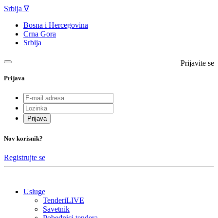
Srbija ∇
Bosna i Hercegovina
Crna Gora
Srbija
Prijavite se
Prijava
Prijava
Nov korisnik?
Registrujte se
Usluge
TenderiLIVE
Savetnik
Pobednici tendera