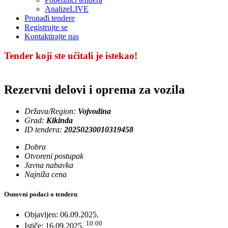
AnalizeLIVE
Pronađi tendere
Registrujte se
Kontaktirajte nas
Tender koji ste učitali je istekao!
Rezervni delovi i oprema za vozila
Država/Region:
Vojvodina
Grad:
Kikinda
ID tendera:
20250230010319458
Dobra
Otvoreni postupak
Javna nabavka
Najniža cena
Osnovni podaci o tenderu
Objavljen:
06.09.2025.
10:00
Ističe:
16.09.2025.