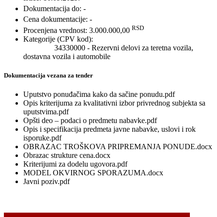
Dokumentacija do:
-
Cena dokumentacije:
-
RSD
Procenjena vrednost:
3.000.000,00
Kategorije (CPV kod):
34330000 - Rezervni delovi za teretna vozila,
dostavna vozila i automobile
Dokumentacija vezana za tender
Uputstvo ponuđačima kako da sačine ponudu.pdf
Opis kriterijuma za kvalitativni izbor privrednog subjekta sa
uputstvima.pdf
Opšti deo – podaci o predmetu nabavke.pdf
Opis i specifikacija predmeta javne nabavke, uslovi i rok
isporuke.pdf
OBRAZAC TROŠKOVA PRIPREMANJA PONUDE.docx
Obrazac strukture cena.docx
Kriterijumi za dodelu ugovora.pdf
MODEL OKVIRNOG SPORAZUMA.docx
Javni poziv.pdf