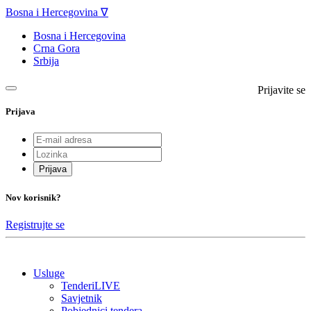
Bosna i Hercegovina ∇
Bosna i Hercegovina
Crna Gora
Srbija
Prijavite se
Prijava
Prijava
Nov korisnik?
Registrujte se
Usluge
TenderiLIVE
Savjetnik
Pobjednici tendera