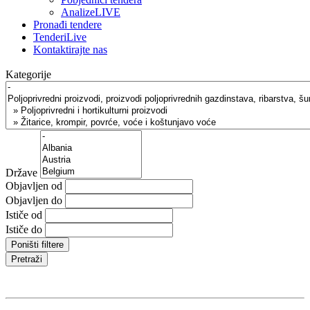
AnalizeLIVE
Pronađi tendere
TenderiLive
Kontaktirajte nas
Kategorije
Države
Objavljen od
Objavljen do
Ističe od
Ističe do