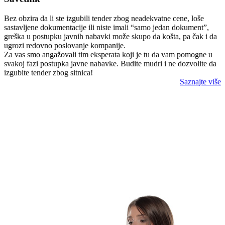
Bez obzira da li ste izgubili tender zbog neadekvatne cene, loše
sastavljene dokumentacije ili niste imali “samo jedan dokument”,
greška u postupku javnih nabavki može skupo da košta, pa čak i da
ugrozi redovno poslovanje kompanije.
Za vas smo angažovali tim eksperata koji je tu da vam pomogne u
svakoj fazi postupka javne nabavke. Budite mudri i ne dozvolite da
izgubite tender zbog sitnica!
Saznajte više
TenderiLIVE
Revolucionarno rešenje koje vam
pravovremenim informisanjem, kvalitetnijom
organizacijom, mnoštvom korisnih alata i saveta
pomaže da budete efikasniji i produktivniji na
polju javnih nabavki. Proverite zašto oni koji su
probali kažu da je TenderiLIVE
#1 aplikacija za javne nabavke u svetu!
Detaljnije