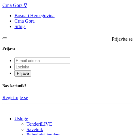
Crna Gora ∇
Bosna i Hercegovina
Crna Gora
Srbija
Prijavite se
Prijava
Prijava
Nov korisnik?
Registrujte se
Usluge
TenderiLIVE
Savetnik
Pobednici tendera