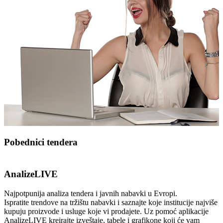
Pobednici tendera
Saznajte ko pobeđuje na tenderima, ispratite konkurenciju, kreirajte
poslovnu saradnju ili budite podizvođač. Pobednici tendera je
AnalizeLIVE
ključna usluga koja kompanijama omogućava da pronađu nove
poslovne partnere i prošire saradnju kako na lokalnom, tako i na
Najpotpunija analiza tendera i javnih nabavki u Evropi.
međunarodnim tržištima.
Ispratite trendove na tržištu nabavki i saznajte koje institucije najviše
kupuju proizvode i usluge koje vi prodajete. Uz pomoć aplikacije
Ne dozvolite da konkurencija vešto koristi pogodnosti usluge
AnalizeLIVE kreirajte izveštaje, tabele i grafikone koji će vam