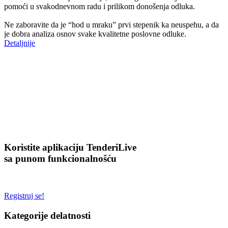
pobednici tendera, dok vi čekate da vas drugi pronađu i kontaktiraju.
pomoći u svakodnevnom radu i prilikom donošenja odluka.
Više informacija
Ne zaboravite da je “hod u mraku” prvi stepenik ka neuspehu, a da
je dobra analiza osnov svake kvalitetne poslovne odluke.
Detaljnije
Koristite aplikaciju
TenderiLive
sa punom funkcionalnošću
Registruj se!
Kategorije delatnosti