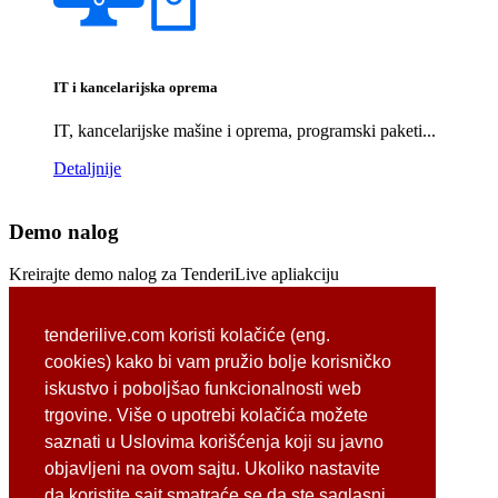
IT i kancelarijska oprema
IT, kancelarijske mašine i oprema, programski paketi...
Detaljnije
Demo nalog
Kreirajte demo nalog za TenderiLive apliakciju
tenderilive.com koristi kolačiće (eng.
cookies) kako bi vam pružio bolje korisničko
iskustvo i poboljšao funkcionalnosti web
trgovine. Više o upotrebi kolačića možete
Da li ste robot?
saznati u Uslovima korišćenja koji su javno
Šta ćete dobiti ukoliko dodate 9 na šest?
objavljeni na ovom sajtu. Ukoliko nastavite
da koristite sajt smatraće se da ste saglasni