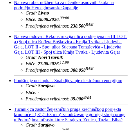
Nabava robe- udžbenika za učenike osnovnih škola na
području Hercegbosanske županije
Grad:
Livno
09:00
Ističe:
28.08.2026.
BAM
Procijenjena vrijednost:
238.500
Nabava radova - Rekonstrukcija ulica podijeljena na III LOT-
a (Spoj ulica Ruđera Boškovića - Kralja Tvrtka - Ljudevita
Gaja, LOT II - Spoj ulica Stjepana Tomaševića - Ljudevita
Gaja, LOT III - Spoj ulica Kralja Tvrtka - Ljudevita Gaja)
Grad:
Novi Travnik
12:00
Ističe:
27.08.2026.
BAM
Procijenjena vrijednost:
388.058
Poništenje postupka - Snabdijevanje električnom energijom
Grad:
Sarajevo
Ističe:
-
BAM
Procijenjena vrijednost:
35.000
Tucanik za zastor željezničkih pruga krečnjačkog porijekla
krupnoće I ( 31,5-63 mm) za održavanje gornjeg stroja pruge
u Područjima infrastrukture Sarajevo, Zenica, Tuzla i Bihać
Grad:
Sarajevo
13:45