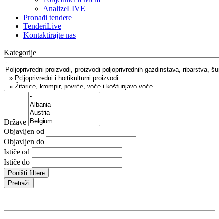
AnalizeLIVE
Pronađi tendere
TenderiLive
Kontaktirajte nas
Kategorije
Države
Objavljen od
Objavljen do
Ističe od
Ističe do