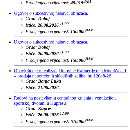
BAM
Procijenjena vrijednost:
49.915
Ugovor o sukcesivnoj nabavci obrazaca.
Grad:
Doboj
11:00
Ističe:
20.08.2026.
BAM
Procijenjena vrijednost:
150.000
Ugovor o sukcesivnoj nabavci obrazaca.
Grad:
Doboj
11:00
Ističe:
20.08.2026.
BAM
Procijenjena vrijednost:
150.000
Obavještenje o realizaciji imovine Rafinerije ulja Modriča a.d.
– prodaja nepotrebnih skladišnih zaliha, br. 12048-26
Grad:
Banja Luka
Ističe:
21.08.2026.
Radovi na postavljanju centralnog grijanja i ventilacije u
sportskoj dvorani u Kupresu
Grad:
Kupres
12:00
Ističe:
26.08.2026.
BAM
Procijenjena vrijednost:
610.000