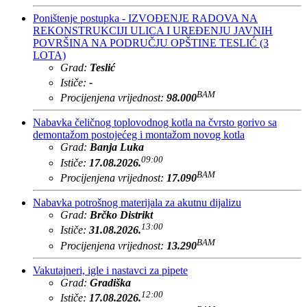
Poništenje postupka - IZVOĐENJE RADOVA NA
REKONSTRUKCIJI ULICA I UREĐENJU JAVNIH
POVRŠINA NA PODRUČJU OPŠTINE TESLIĆ (3
LOTA)
Grad:
Teslić
Ističe:
-
BAM
Procijenjena vrijednost:
98.000
Nabavka čeličnog toplovodnog kotla na čvrsto gorivo sa
demontažom postojećeg i montažom novog kotla
Grad:
Banja Luka
09:00
Ističe:
17.08.2026.
BAM
Procijenjena vrijednost:
17.090
Nabavka potrošnog materijala za akutnu dijalizu
Grad:
Brčko Distrikt
13:00
Ističe:
31.08.2026.
BAM
Procijenjena vrijednost:
13.290
Vakutajneri, igle i nastavci za pipete
Grad:
Gradiška
12:00
Ističe:
17.08.2026.