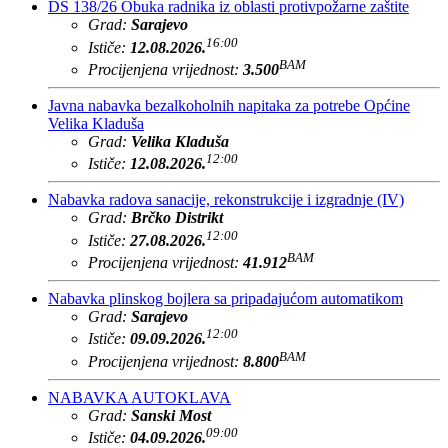
DS 138/26 Obuka radnika iz oblasti protivpožarne zaštite
Grad:
Sarajevo
16:00
Ističe:
12.08.2026.
BAM
Procijenjena vrijednost:
3.500
Javna nabavka bezalkoholnih napitaka za potrebe Općine
Velika Kladuša
Grad:
Velika Kladuša
12:00
Ističe:
12.08.2026.
Nabavka radova sanacije, rekonstrukcije i izgradnje (IV)
Grad:
Brčko Distrikt
12:00
Ističe:
27.08.2026.
BAM
Procijenjena vrijednost:
41.912
Nabavka plinskog bojlera sa pripadajućom automatikom
Grad:
Sarajevo
12:00
Ističe:
09.09.2026.
BAM
Procijenjena vrijednost:
8.800
NABAVKA AUTOKLAVA
Grad:
Sanski Most
09:00
Ističe:
04.09.2026.