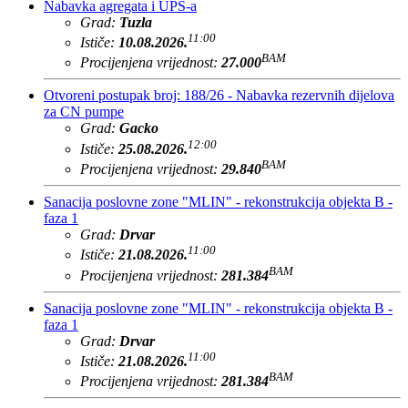
Nabavka agregata i UPS-a
Grad:
Tuzla
11:00
Ističe:
10.08.2026.
BAM
Procijenjena vrijednost:
27.000
Otvoreni postupak broj: 188/26 - Nabavka rezervnih dijelova
za CN pumpe
Grad:
Gacko
12:00
Ističe:
25.08.2026.
BAM
Procijenjena vrijednost:
29.840
Sanacija poslovne zone "MLIN" - rekonstrukcija objekta B -
faza 1
Grad:
Drvar
11:00
Ističe:
21.08.2026.
BAM
Procijenjena vrijednost:
281.384
Sanacija poslovne zone "MLIN" - rekonstrukcija objekta B -
faza 1
Grad:
Drvar
11:00
Ističe:
21.08.2026.
BAM
Procijenjena vrijednost:
281.384