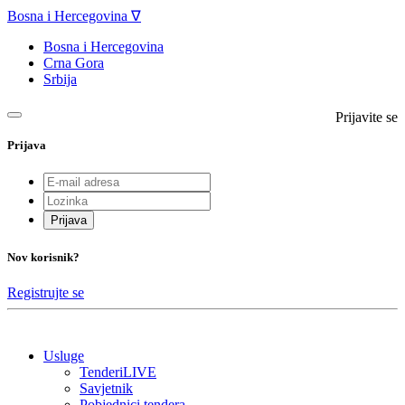
Bosna i Hercegovina ∇
Bosna i Hercegovina
Crna Gora
Srbija
Prijavite se
Prijava
Prijava
Nov korisnik?
Registrujte se
Usluge
TenderiLIVE
Savjetnik
Pobjednici tendera