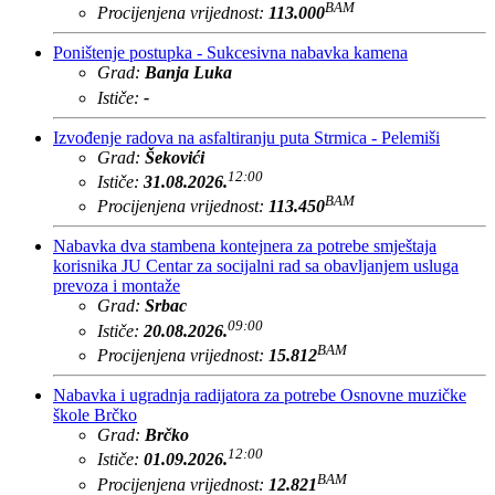
BAM
Procijenjena vrijednost:
113.000
Poništenje postupka - Sukcesivna nabavka kamena
Grad:
Banja Luka
Ističe:
-
Izvođenje radova na asfaltiranju puta Strmica - Pelemiši
Grad:
Šekovići
12:00
Ističe:
31.08.2026.
BAM
Procijenjena vrijednost:
113.450
Nabavka dva stambena kontejnera za potrebe smještaja
korisnika JU Centar za socijalni rad sa obavljanjem usluga
prevoza i montaže
Grad:
Srbac
09:00
Ističe:
20.08.2026.
BAM
Procijenjena vrijednost:
15.812
Nabavka i ugradnja radijatora za potrebe Osnovne muzičke
škole Brčko
Grad:
Brčko
12:00
Ističe:
01.09.2026.
BAM
Procijenjena vrijednost:
12.821