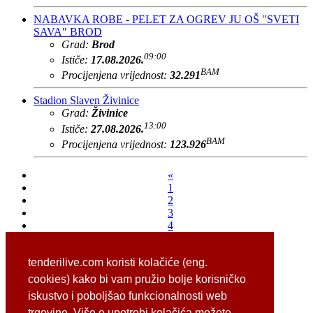
NABAVKA ROBE - PELET ZA OGREV JU OŠ "SVETI
SAVA" BROD
Grad:
Brod
09:00
Ističe:
17.08.2026.
BAM
Procijenjena vrijednost:
32.291
Stadion Slaven Živinice
Grad:
Živinice
13:00
Ističe:
27.08.2026.
BAM
Procijenjena vrijednost:
123.926
«
1
2
3
4
5
6
tenderilive.com koristi kolačiće (eng.
7
8
cookies) kako bi vam pružio bolje korisničko
»
iskustvo i poboljšao funkcionalnosti web
»»
trgovine. Više o upotrebi kolačića možete