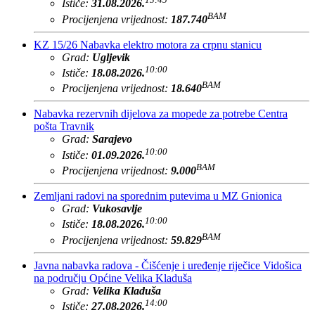
Ističe:
31.08.2026.
BAM
Procijenjena vrijednost:
187.740
KZ 15/26 Nabavka elektro motora za crpnu stanicu
Grad:
Ugljevik
10:00
Ističe:
18.08.2026.
BAM
Procijenjena vrijednost:
18.640
Nabavka rezervnih dijelova za mopede za potrebe Centra
pošta Travnik
Grad:
Sarajevo
10:00
Ističe:
01.09.2026.
BAM
Procijenjena vrijednost:
9.000
Zemljani radovi na sporednim putevima u MZ Gnionica
Grad:
Vukosavlje
10:00
Ističe:
18.08.2026.
BAM
Procijenjena vrijednost:
59.829
Javna nabavka radova - Čišćenje i uređenje riječice Vidošica
na području Općine Velika Kladuša
Grad:
Velika Kladuša
14:00
Ističe:
27.08.2026.