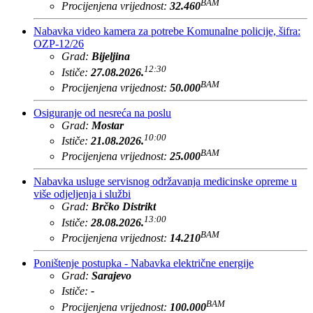
BAM
Procijenjena vrijednost:
32.460
Nabavka video kamera za potrebe Komunalne policije, šifra:
OZP-12/26
Grad:
Bijeljina
12:30
Ističe:
27.08.2026.
BAM
Procijenjena vrijednost:
50.000
Osiguranje od nesreća na poslu
Grad:
Mostar
10:00
Ističe:
21.08.2026.
BAM
Procijenjena vrijednost:
25.000
Nabavka usluge servisnog održavanja medicinske opreme u
više odjeljenja i službi
Grad:
Brčko Distrikt
13:00
Ističe:
28.08.2026.
BAM
Procijenjena vrijednost:
14.210
Poništenje postupka - Nabavka električne energije
Grad:
Sarajevo
Ističe:
-
BAM
Procijenjena vrijednost:
100.000